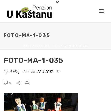
FOTO-MA-1-035
HOME
/
FOTO-MA-1-035
/ FOTO-MA-1-035
FOTO-MA-1-035
By
Posted
In
dudlaj
28.4.2017
0